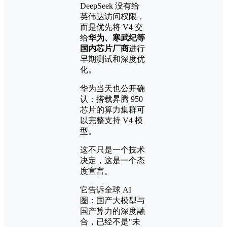
DeepSeek 没有给
英伟达访问权限，
而是优先将 V4 交
给
华为、寒武纪等
国内芯片厂商
进行
早期测试和深度优
化。
华为当天也公开确
认：搭载昇腾 950
芯片的算力集群可
以完整支持 V4 模
型。
这不只是一个技术
决定，这是一个态
度宣言。
它告诉全球 AI
圈：国产大模型与
国产算力的深度融
合，已经不是"未