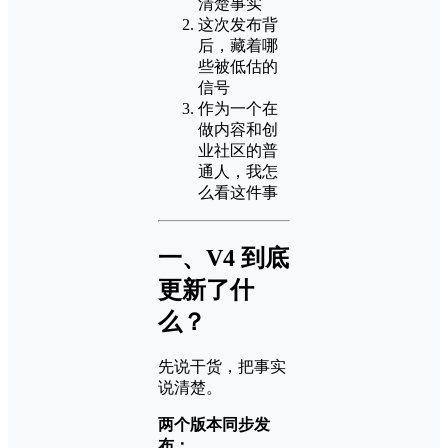
清楚事实
这次发布背
后，藏着哪
些被低估的
信号
作为一个在
做内容和创
业社区的普
通人，我怎
么看这件事
一、V4 到底
更新了什
么？
先说干货，把事实
说清楚。
两个版本同步发
布：