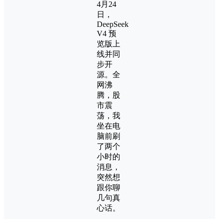
4月24
日，
DeepSeek
V4 预
览版上
线并同
步开
源。全
网沸
腾，股
市震
荡，我
坐在电
脑前刷
了两个
小时的
消息，
突然想
跟你聊
几句真
心话。