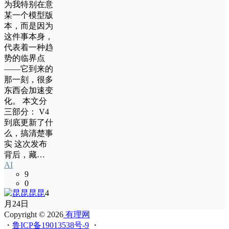
为我特别在意
某一个模型版
本，而是因为
这件事本身，
代表着一种趋
势的临界点
——它到来的
那一刻，很多
东西会加速变
化。 本文分
三部分： V4
到底更新了什
么，搞清楚事
实 这次发布
背后，藏…
AI
9
0
昆昆
4
月24日
Copyright © 2026
有理网
・
鲁ICP备19013538号-9
・