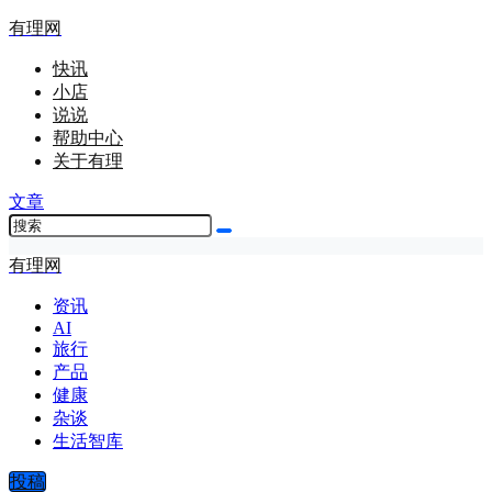
有理网
快讯
小店
说说
帮助中心
关于有理
文章
有理网
资讯
AI
旅行
产品
健康
杂谈
生活智库
投稿