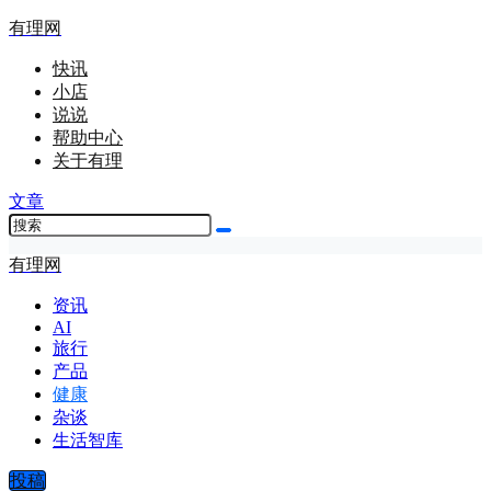
有理网
快讯
小店
说说
帮助中心
关于有理
文章
有理网
资讯
AI
旅行
产品
健康
杂谈
生活智库
投稿