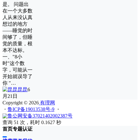
是。 问题出
在一个大多数
人从来没认真
想过的地方
——睡觉的时
间够了，但睡
觉的质量，根
本不达标。
一、"8小
时"这个数
字，可能从一
开始就误导了
你 "…
昆昆
6
月21日
Copyright © 2026
有理网
・
鲁ICP备19013538号-9
・
鲁公网安备37021402002387号
查询 51 次，耗时 0.1627 秒
首页
专题
认证