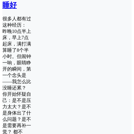
睡好
很多人都有过
这种经历：
昨晚10点半上
床，早上7点
起床，满打满
算睡了8个半
小时。但闹钟
一响，眼睛睁
开的瞬间，第
一个念头是
——我怎么比
没睡还累？
你开始怀疑自
己：是不是压
力太大？是不
是身体出了什
么问题？是不
是需要再补一
觉？ 都不