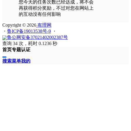
您今天的任务次数已经达成，将不会
再获得积分奖励，不过对您在网站上
的互动没有任何影响
Copyright © 2026
有理网
・
鲁ICP备19013538号-9
・
鲁公网安备37021402002387号
查询 34 次，耗时 0.1236 秒
首页
专题
认证
搜索
菜单
我的