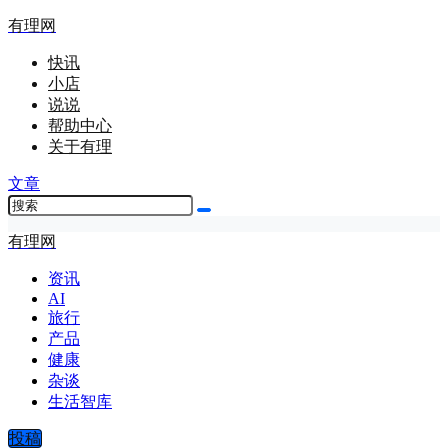
有理网
快讯
小店
说说
帮助中心
关于有理
文章
有理网
资讯
AI
旅行
产品
健康
杂谈
生活智库
投稿