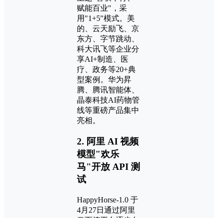
赋能百业"，采
用"1+5"模式。美
的、云天励飞、京
东方、字节跳动、
科大讯飞等企业分
享AI+制造、医
疗、政务等20+典
型案例。华为昇
腾、腾讯智能体、
晶泰科技AI药物管
线等重磅产品集中
亮相。
2. 阿里 AI 视频
模型"欢乐
马"开放 API 测
试
HappyHorse-1.0 于
4月27日通过阿里